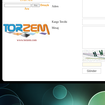
Detaylı
Adres
Ara
Kargo Tercihi
Mesaj
www.torzem.com