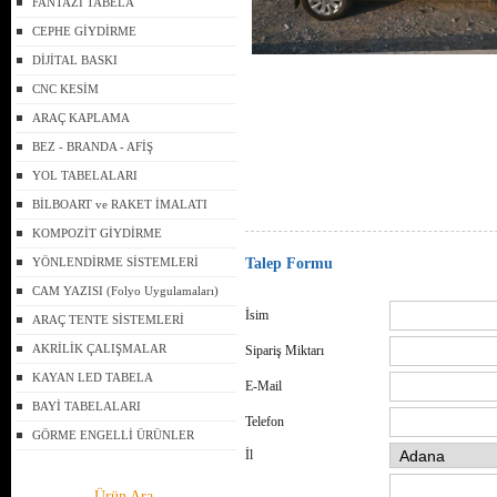
FANTAZİ TABELA
CEPHE GİYDİRME
DİJİTAL BASKI
CNC KESİM
ARAÇ KAPLAMA
BEZ - BRANDA - AFİŞ
YOL TABELALARI
BİLBOART ve RAKET İMALATI
KOMPOZİT GİYDİRME
YÖNLENDİRME SİSTEMLERİ
Talep Formu
CAM YAZISI (Folyo Uygulamaları)
İsim
ARAÇ TENTE SİSTEMLERİ
AKRİLİK ÇALIŞMALAR
Sipariş Miktarı
KAYAN LED TABELA
E-Mail
BAYİ TABELALARI
Telefon
GÖRME ENGELLİ ÜRÜNLER
İl
Ürün Ara