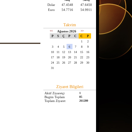
Dolar
47.4548
47.6450
Euro
54.7716
54.9911
Takvim
<<
Ağustos 2026
>>
P
S
Ç
P
C
C
P
1
2
3
4
5
6
7
8
9
10
11
12
13
14
15
16
17
18
19
20
21
22
23
24
25
26
27
28
29
30
31
Ziyaret Bilgileri
Aktif Ziyaretçi
1
Bugün Toplam
85
Toplam Ziyaret
261280