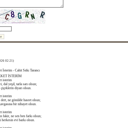
026 02:21)
 İsterim - Cahit Sıtkı Tarancı
KET İSTERİM
 isterim
 dal yeşil, tarla sarı olsun;
 çiçeklerin diyarı olsun.
 isterim
 dert, ne gönülde hasret olsun;
avgasına bir nihayet olsun.
 isterim
n fakir, ne sen ben farkı olsun;
 herkesin evi barkı olsun.