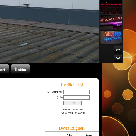
teri
İletişim
Üyelik Girişi
Kullanıcı adı
Şifre
Parolamı unuttum
Üye olmak istiyorum
Döviz Bilgileri
Alış
Satış