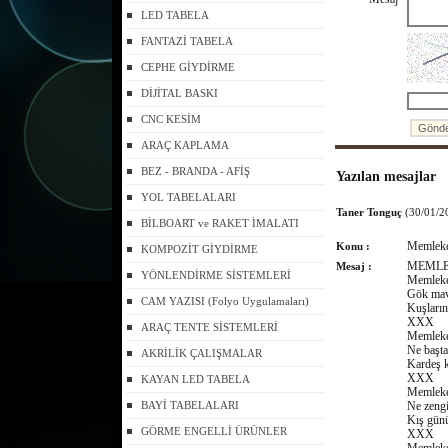
LED TABELA
FANTAZİ TABELA
CEPHE GİYDİRME
DİJİTAL BASKI
CNC KESİM
ARAÇ KAPLAMA
BEZ - BRANDA - AFİŞ
Yazılan mesajlar
YOL TABELALARI
Taner Tonguç
(30/01/2
BİLBOART ve RAKET İMALATI
Memleket
Konu :
KOMPOZİT GİYDİRME
MEMLE
Mesaj :
YÖNLENDİRME SİSTEMLERİ
Memleket
Gök mavi,
CAM YAZISI (Folyo Uygulamaları)
Kuşların
XXX
ARAÇ TENTE SİSTEMLERİ
Memleket
Ne başta
AKRİLİK ÇALIŞMALAR
Kardeş k
XXX
KAYAN LED TABELA
Memleket
BAYİ TABELALARI
Ne zengi
Kış günü
GÖRME ENGELLİ ÜRÜNLER
XXX