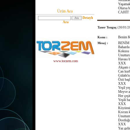
Memleket
Yaşamak
Olursa b
Ürün Ara
CAHİT 
Detaylı
Ara
Taner Tonguç
(30/01/2
Benim K
Konu :
BENİM
Mesaj :
Baharda 
Kokusu 
Unutturu
Havası 
www.torzem.com
XXX
Akşam ol
Can kur
Gülabi'ni
Özü baş
XXX
Yeşil ye
Meyve ağ
Her çeşit
Yeşili 
XXX
Köyümün
Kıvrım k
Unuttum
Dostluğ
XXX
Yaz geli