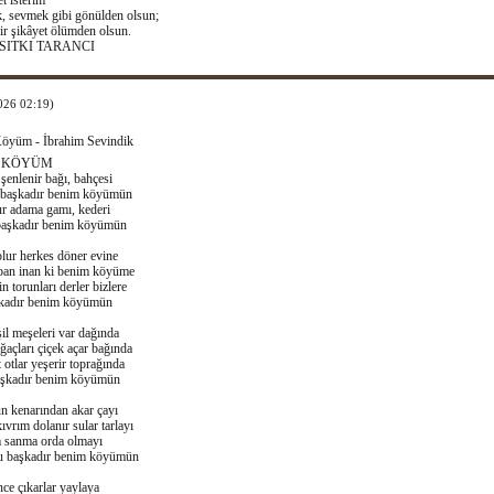
 isterim
, sevmek gibi gönülden olsun;
ir şikâyet ölümden olsun.
SITKI TARANCI
026 02:19)
öyüm - İbrahim Sevindik
 KÖYÜM
şenlenir bağı, bahçesi
başkadır benim köyümün
r adama gamı, kederi
başkadır benim köyümün
ur herkes döner evine
ban inan ki benim köyüme
n torunları derler bizlere
kadır benim köyümün
şil meşeleri var dağında
açları çiçek açar bağında
 otlar yeşerir toprağında
başkadır benim köyümün
 kenarından akar çayı
ıvrım dolanır sular tarlayı
 sanma orda olmayı
u başkadır benim köyümün
nce çıkarlar yaylaya