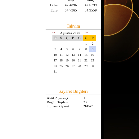
Dolar
47.4896
47.6799
Euro
54.7365
54.9559
Takvim
<<
Ağustos 2026
>>
P
S
Ç
P
C
C
P
1
2
3
4
5
6
7
8
9
10
11
12
13
14
15
16
17
18
19
20
21
22
23
24
25
26
27
28
29
30
31
Ziyaret Bilgileri
Aktif Ziyaretçi
1
Bugün Toplam
73
Toplam Ziyaret
261577