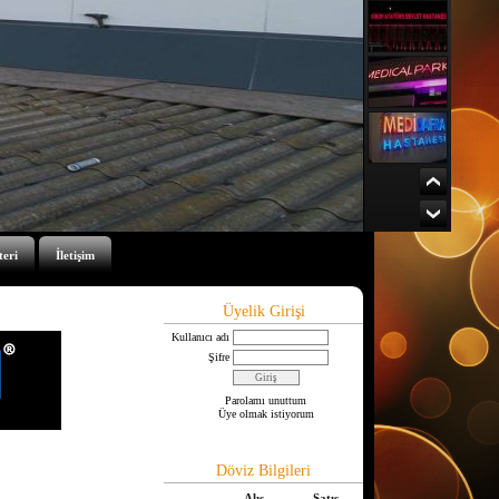
teri
İletişim
Üyelik Girişi
Kullanıcı adı
Şifre
Parolamı unuttum
Üye olmak istiyorum
Döviz Bilgileri
Alış
Satış