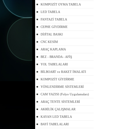
KOMPOZİT OYMA TABELA
LED TABELA
FANTAZİ TABELA
CEPHE GİYDİRME
DİJİTAL BASKI
CNC KESİM
ARAÇ KAPLAMA
BEZ - BRANDA - AFİŞ
YOL TABELALARI
BİLBOART ve RAKET İMALATI
KOMPOZİT GİYDİRME
YÖNLENDİRME SİSTEMLERİ
CAM YAZISI (Folyo Uygulamaları)
ARAÇ TENTE SİSTEMLERİ
AKRİLİK ÇALIŞMALAR
KAYAN LED TABELA
BAYİ TABELALARI