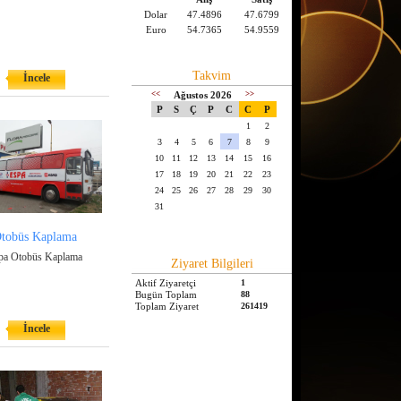
Dolar
47.4896
47.6799
Euro
54.7365
54.9559
Takvim
İncele
<<
Ağustos 2026
>>
P
S
Ç
P
C
C
P
1
2
3
4
5
6
7
8
9
10
11
12
13
14
15
16
17
18
19
20
21
22
23
24
25
26
27
28
29
30
31
tobüs Kaplama
pa Otobüs Kaplama
Ziyaret Bilgileri
Aktif Ziyaretçi
1
Bugün Toplam
88
Toplam Ziyaret
261419
İncele