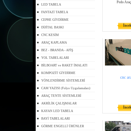
Pedo Araç
LED TABELA
FANTAZİ TABELA
CEPHE GİYDİRME
İncel
DİJİTAL BASKI
CNC KESİM
ARAÇ KAPLAMA
BEZ - BRANDA - AFİŞ
YOL TABELALARI
BİLBOART ve RAKET İMALATI
KOMPOZİT GİYDİRME
cnc ar
YÖNLENDİRME SİSTEMLERİ
CAM YAZISI (Folyo Uygulamaları)
ARAÇ TENTE SİSTEMLERİ
AKRİLİK ÇALIŞMALAR
İncel
KAYAN LED TABELA
BAYİ TABELALARI
GÖRME ENGELLİ ÜRÜNLER