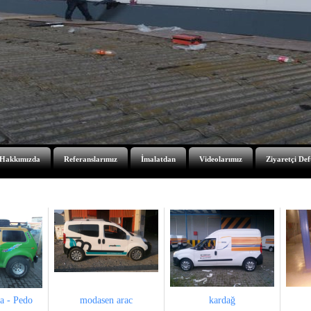
Hakkımızda
Referanslarımız
İmalatdan
Videolarımız
Ziyaretçi Def
a - Pedo
modasen arac
kardağ