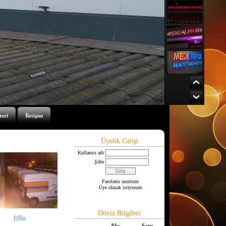
teri
İletişim
Üyelik Girişi
Kullanıcı adı
Şifre
Parolamı unuttum
Üye olmak istiyorum
Döviz Bilgileri
fillo
Alış
Satış