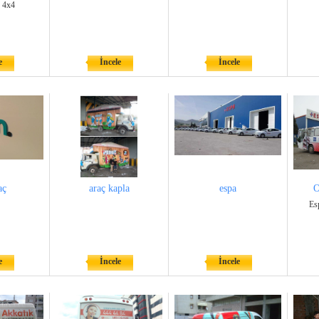
 4x4
e
İncele
İncele
aç
araç kapla
espa
O
Es
e
İncele
İncele