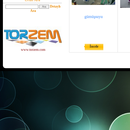
Detaylı
Ara
gümüşsuyu
İncele
www.torzem.com