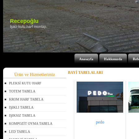
Anasayfa
Hakkımızda
Ref
BAYİ TABELALARI
Ürün ve Hizmetlerimiz
PLEKSİ KUTU HARF
TOTEM TABELA
KROM HARF TABELA
IŞIKLI TABELA
IŞIKSIZ TABELA
pedo
KOMPOZİT OYMA TABELA
LED TABELA