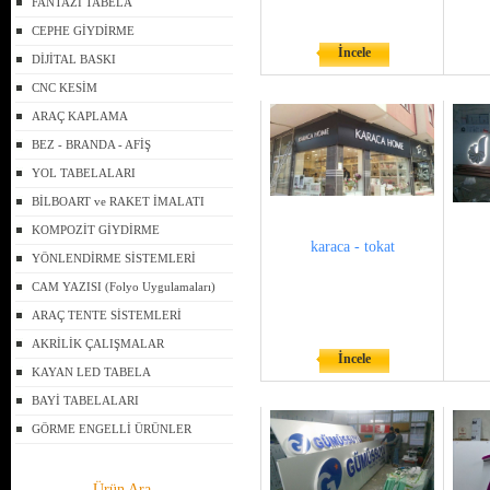
FANTAZİ TABELA
CEPHE GİYDİRME
İncele
DİJİTAL BASKI
CNC KESİM
ARAÇ KAPLAMA
BEZ - BRANDA - AFİŞ
YOL TABELALARI
BİLBOART ve RAKET İMALATI
KOMPOZİT GİYDİRME
karaca - tokat
YÖNLENDİRME SİSTEMLERİ
CAM YAZISI (Folyo Uygulamaları)
ARAÇ TENTE SİSTEMLERİ
AKRİLİK ÇALIŞMALAR
İncele
KAYAN LED TABELA
BAYİ TABELALARI
GÖRME ENGELLİ ÜRÜNLER
Ürün Ara